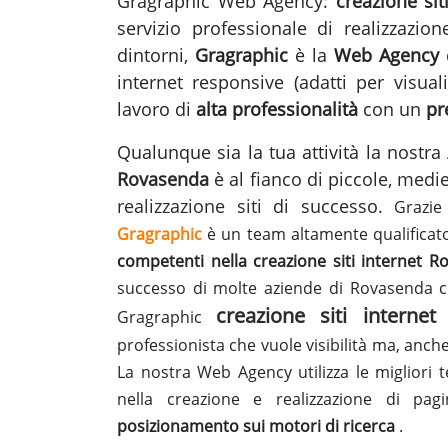
Gragraphic Web Agency:
creazione si
servizio professionale di realizzazio
dintorni,
Gragraphic
è la
Web Agency
c
internet responsive (adatti per visua
lavoro di
alta professionalità
con un
pr
Qualunque sia la tua attività la nost
Rovasenda
è al fianco di piccole, medi
realizzazione siti
di successo.
Grazie
Gragraphic
è un team altamente qualificat
competenti nella creazione siti internet 
successo di molte aziende di Rovasenda 
creazione siti interne
Gragraphic
professionista che vuole visibilità ma, anch
La nostra Web Agency utilizza le migliori t
nella creazione e realizzazione di pa
posizionamento sui motori di ricerca
.