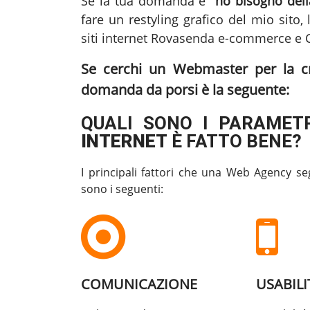
Se la tua domanda è
"ho bisogno della
fare un restyling grafico del mio sito, 
siti internet Rovasenda
e-commerce e CM
Se cerchi un Webmaster per la
c
domanda da porsi è la seguente:
QUALI SONO I PARAMETR
INTERNET
È FATTO BENE?
I principali fattori che una Web Agency se
sono i seguenti:
COMUNICAZIONE
USABILI