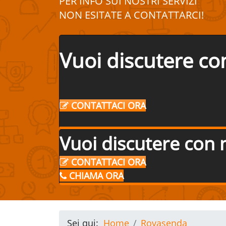
PER INFO SUI
NOSTRI
SERVIZI
NON ESITATE A
CONTATTA
R
CI!
Vuoi discutere co
CONTATTACI ORA
Vuoi discutere con 
CONTATTACI ORA
CHIAMA ORA
Sei qui:
Home
Rovasenda