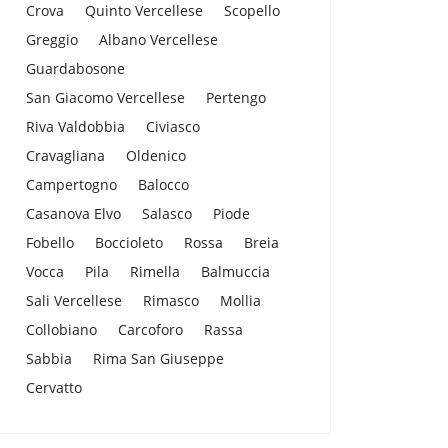
Crova
Quinto Vercellese
Scopello
Greggio
Albano Vercellese
Guardabosone
San Giacomo Vercellese
Pertengo
Riva Valdobbia
Civiasco
Cravagliana
Oldenico
Campertogno
Balocco
Casanova Elvo
Salasco
Piode
Fobello
Boccioleto
Rossa
Breia
Vocca
Pila
Rimella
Balmuccia
Sali Vercellese
Rimasco
Mollia
Collobiano
Carcoforo
Rassa
Sabbia
Rima San Giuseppe
Cervatto