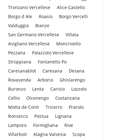
Tronzano Vercellese
Alice Castello
Borgo d Ale
Roasio
Borgo Vercelli
Valduggia
Bianze
San Germano Vercellese
Villata
Asigliano Vercellese
Moncrivello
Pezzana
Palazzolo Vercellese
Stroppiana
Fontanetto Po
Caresanablot
Caresana
Desana
Rovasenda
Arborio
Ghislarengo
Buronzo
Lenta
Carisio
Lozzolo
Cellio
Olcenengo
Costanzana
Motta de Conti
Tricerro
Prarolo
Ronsecco
Postua
Lignana
Lamporo
Formigliana
Rive
Villarboit
Alagna Valsesia
Scopa