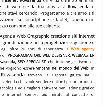
ti internet Rovasenda
offre da oltre 20 anni un
ne siti web per la tua attività a
Rovasenda
e
he stavi cercando. Progettiamo e creiamo siti
lizzazioni su smartphone e tablet), unendo un
ezzo consono
alle tue esigenze.
ra Agenzia Web
Gragraphic
creazione siti internet
e, grandi aziende nella progettazione, gestione e
 agli oltre 20 anni di esperienza la
Web Agency
o di:
PROGRAMMATORI, WEB DESIGNER, WEBMASTER
Rovasenda, SEO SPECIALIST
, che insieme gestiscono il
che vogliono essere
vincenti nel mondo del Web
. In
t Rovasenda
trovano la risposta giusta sia il
e l'azienda che vuole vendere online i propri prodotti.
ecnologie ed i migliori software per l'editing grafico
gine internet sempre più mirate al concetto di