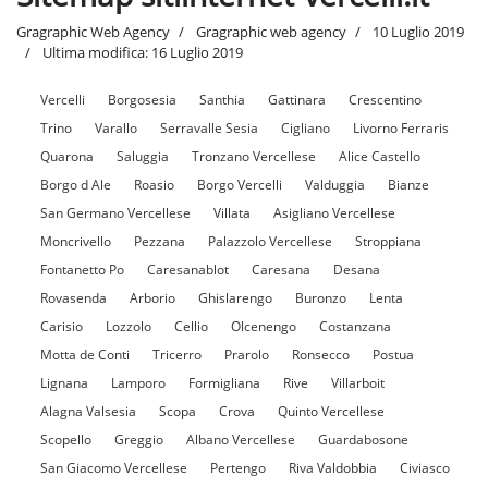
Gragraphic Web Agency
Gragraphic web agency
10 Luglio 2019
Ultima modifica: 16 Luglio 2019
Vercelli
Borgosesia
Santhia
Gattinara
Crescentino
Trino
Varallo
Serravalle Sesia
Cigliano
Livorno Ferraris
Quarona
Saluggia
Tronzano Vercellese
Alice Castello
Borgo d Ale
Roasio
Borgo Vercelli
Valduggia
Bianze
San Germano Vercellese
Villata
Asigliano Vercellese
Moncrivello
Pezzana
Palazzolo Vercellese
Stroppiana
Fontanetto Po
Caresanablot
Caresana
Desana
Rovasenda
Arborio
Ghislarengo
Buronzo
Lenta
Carisio
Lozzolo
Cellio
Olcenengo
Costanzana
Motta de Conti
Tricerro
Prarolo
Ronsecco
Postua
Lignana
Lamporo
Formigliana
Rive
Villarboit
Alagna Valsesia
Scopa
Crova
Quinto Vercellese
Scopello
Greggio
Albano Vercellese
Guardabosone
San Giacomo Vercellese
Pertengo
Riva Valdobbia
Civiasco