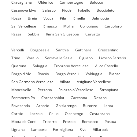
Cravagliana
Oldenico
Campertogno
Balocco
Casanova Elvo
Salasco
Piode
Fobello
Boccioleto
Rossa
Breia
Vocca
Pila
Rimella
Balmuccia
Sali Vercellese
Rimasco
Mollia
Collobiano
Carcoforo
Rassa
Sabbia
Rima San Giuseppe
Cervatto
Vercelli
Borgosesia
Santhia
Gattinara
Crescentino
Trino
Varallo
Serravalle Sesia
Cigliano
Livorno Ferraris
Quarona
Saluggia
Tronzano Vercellese
Alice Castello
Borgo d Ale
Roasio
Borgo Vercelli
Valduggia
Bianze
San Germano Vercellese
Villata
Asigliano Vercellese
Moncrivello
Pezzana
Palazzolo Vercellese
Stroppiana
Fontanetto Po
Caresanablot
Caresana
Desana
Rovasenda
Arborio
Ghislarengo
Buronzo
Lenta
Carisio
Lozzolo
Cellio
Olcenengo
Costanzana
Motta de Conti
Tricerro
Prarolo
Ronsecco
Postua
Lignana
Lamporo
Formigliana
Rive
Villarboit